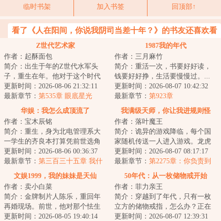
临时书架
加入书签
回顶部↑
看了《人在阳间，你说我阴司当差十年？》的书友还喜欢看
Z世代艺术家
1987我的年代
作者：起酥面包
作者：三月麻竹
简介：出生于年的Z世代水军头
简介：重活一次，书要好好读，
子，重生在年。他对于这个时代
钱要好好挣，生活要慢慢过。...
没有任何滤镜，因此感到强烈窒
更新时间：2026-08-06 21:32:11
更新时间：2026-08-07 10:42:32
息。影视剧粗糙...
最新章节：
第535章 眼底星光
最新章节：
第923章
华娱：我怎么成顶流了
我满级天师，你让我进规则怪
作者：宝木辰铭
作者：落叶魔王
谈？
简介：重生，身为北电管理系大
简介：诡异的游戏降临，每个国
一学生的齐良本打算凭前世选角
家随机传送一人进入游戏。龙虎
导演的经验，积攒人脉资本重操
更新时间：2026-08-06 00:36:37
山修炼了两年的张阳青莫名其妙
更新时间：2026-08-07 08:17:17
旧业。没想到进...
最新章节：
第三百三十五章 我什
进入了规则怪谈...
最新章节：
第2275章：你负责到
么东西啊我去催人家
底，出了事我找你！（求订阅，
文娱1999，我的妹妹是天仙
50年代：从一枚储物戒开始
求月票）
作者：卖小白菜
作者：菲力亲王
简介：金牌制片人陈乐，重回年
简介：穿越到了年代，只有一枚
再婚现场。前世，他对那个怯生
立方的储物戒指，怎么办？正在
生叫“哥哥”的所谓妹妹冷漠一辈
更新时间：2026-08-05 19:40:14
苦恼的时候，更可怕的事情发生
更新时间：2026-08-07 12:39:31