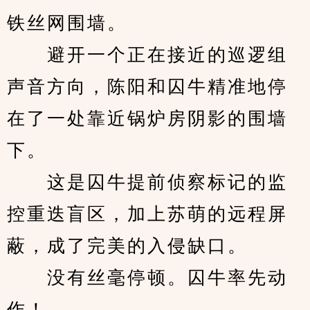
铁丝网围墙。
　　避开一个正在接近的巡逻组
声音方向，陈阳和囚牛精准地停
在了一处靠近锅炉房阴影的围墙
下。
　　这是囚牛提前侦察标记的监
控重迭盲区，加上苏萌的远程屏
蔽，成了完美的入侵缺口。
　　没有丝毫停顿。囚牛率先动
作！