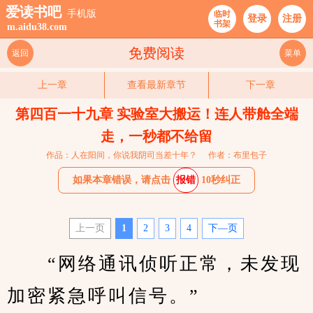
爱读书吧
手机版
临时
登录
注册
书架
m.aidu38.com
免费阅读
返回
菜单
上一章
查看最新章节
下一章
第四百一十九章 实验室大搬运！连人带舱全端
走，一秒都不给留
作品：人在阳间，你说我阴司当差十年？
作者：布里包子
如果本章错误，请点击
报错
10秒纠正
上一页
1
2
3
4
下—页
　　“网络通讯侦听正常，未发现
加密紧急呼叫信号。”