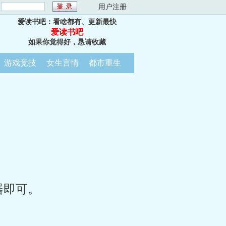
：
用户注册
爱读书吧：看啥都有、更新最快
爱读书吧
如果你觉得好，恳请收藏
游戏竞技
女生言情
都市重生
器即可。