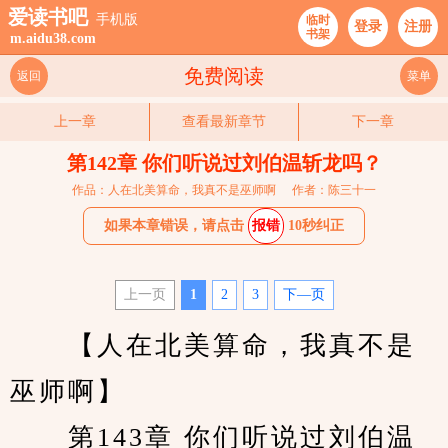
爱读书吧
手机版
临时
登录
注册
书架
m.aidu38.com
免费阅读
返回
菜单
上一章
查看最新章节
下一章
第142章 你们听说过刘伯温斩龙吗？
作品：人在北美算命，我真不是巫师啊
作者：陈三十一
如果本章错误，请点击
报错
10秒纠正
上一页
1
2
3
下—页
　　【人在北美算命，我真不是
巫师啊】 
　　第143章 你们听说过刘伯温