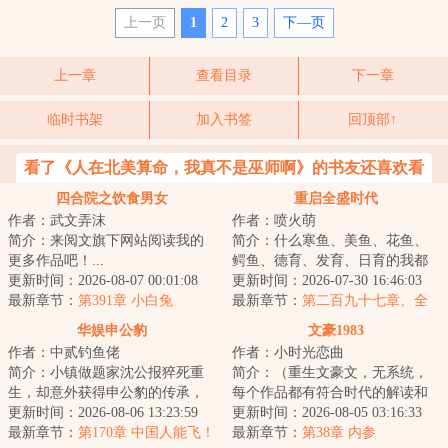
上一页
1
2
3
下—页
上一章
查看目录
下一章
临时书架
加入书签
回顶部↑
看了《人在北美算命，我真不是巫师啊》的书友还喜欢看
四合院之饮食男女
重启全盛时代
作者：武文弄沫
作者：喷火萌
简介：来阅文旗下网站阅读我的
简介：什么寒鱼、美鱼、花鱼、
更多作品吧！...
鳄鱼、德育、发育、日育的我都
更新时间：2026-08-07 00:01:08
不懂。我读书少，我只知道我不
更新时间：2026-07-30 16:46:03
最新章节：
第391章 小白兔
是主角，所以别...
最新章节：
第二百九十七章、全
孝盛的绝望
华娱申公豹
文豪1983
作者：中贰钓鱼佬
作者：小时光恋曲
简介：小镇做题家沈公报猝死重
简介：（重生文豪文，无系统，
生，却意外获得申公豹的传承，
每个作品都有符合时代的解读和
只要做出符合申公豹特性的事
更新时间：2026-08-06 13:23:59
改编）六十岁的余切就坐在那
更新时间：2026-08-05 03:16:33
情，就能够获得相...
最新章节：
第170章 中国人能飞！
里，深情的目光望...
最新章节：
第38章 内参