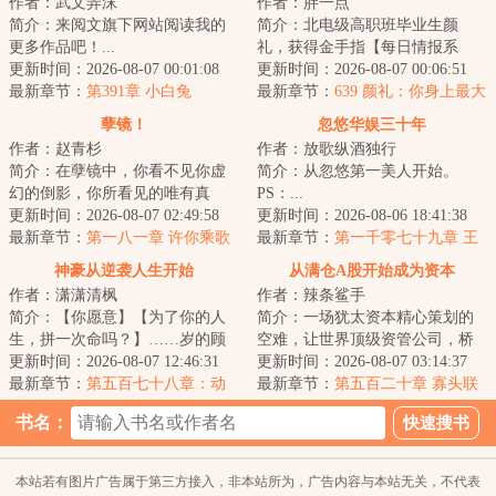
作者：武文弄沫
作者：胖一点
简介：来阅文旗下网站阅读我的
简介：北电级高职班毕业生颜
更多作品吧！...
礼，获得金手指【每日情报系
更新时间：2026-08-07 00:01:08
统】，从此化身娱乐圈情报王什
更新时间：2026-08-07 00:06:51
最新章节：
第391章 小白兔
么？《隋唐英雄传》...
最新章节：
639 颜礼：你身上最大
的优势不是名气，而是脸
孽镜！
忽悠华娱三十年
作者：赵青杉
作者：放歌纵酒独行
简介：在孽镜中，你看不见你虚
简介：从忽悠第一美人开始。
幻的倒影，你所看见的唯有真
PS：...
实。...
更新时间：2026-08-07 02:49:58
更新时间：2026-08-06 18:41:38
最新章节：
第一八一章 许你乘歌
最新章节：
第一千零七十九章 王
（2）
玉文来袭？《大象席地而坐》
神豪从逆袭人生开始
从满仓A股开始成为资本
作者：潇潇清枫
作者：辣条鲨手
简介：【你愿意】【为了你的人
简介：一场犹太资本精心策划的
生，拼一次命吗？】……岁的顾
空难，让世界顶级资管公司，桥
珩，双脚深陷泥泞。当命运荆棘
更新时间：2026-08-07 12:46:31
水基金的经理张扬意外重回年。
更新时间：2026-08-07 03:14:37
递向他的那一刻...
最新章节：
第五百七十八章：动
这一年，次贷危...
最新章节：
第五百二十章 寡头联
荡与机遇并存
手套绞索，张扬匹配资本队友
书名：
本站若有图片广告属于第三方接入，非本站所为，广告内容与本站无关，不代表