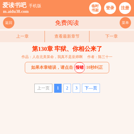
爱读书吧
手机版
临时
登录
注册
书架
m.aidu38.com
免费阅读
返回
菜单
上一章
查看最新章节
下一章
第130章 牢狱、你相公来了
作品：人在北美算命，我真不是巫师啊
作者：陈三十一
如果本章错误，请点击
报错
10秒纠正
上一页
1
2
3
下—页