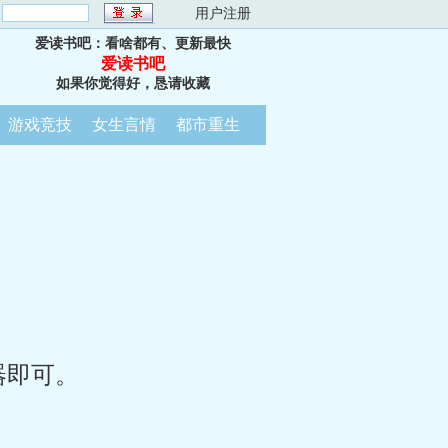
：
用户注册
爱读书吧：看啥都有、更新最快
爱读书吧
如果你觉得好，恳请收藏
游戏竞技
女生言情
都市重生
器即可。