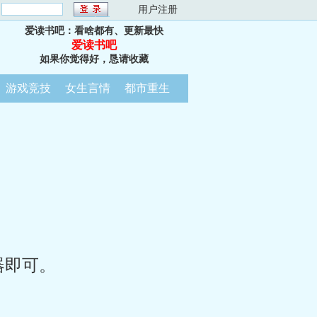
：
用户注册
爱读书吧：看啥都有、更新最快
爱读书吧
如果你觉得好，恳请收藏
游戏竞技
女生言情
都市重生
器即可。