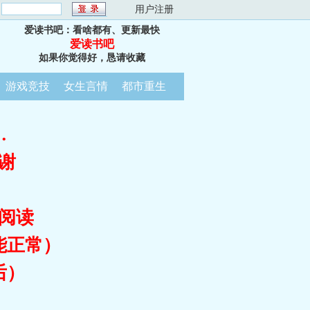
：
用户注册
爱读书吧：看啥都有、更新最快
爱读书吧
如果你觉得好，恳请收藏
游戏竞技
女生言情
都市重生
…
谢
阅读
能正常）
后）