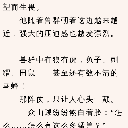
望而生畏。
　　他随着兽群朝着这边越来越
近，强大的压迫感也越发强烈。
　　兽群中有狼有虎，兔子、刺
猬、田鼠……甚至还有数不清的
马蜂！
　　那阵仗，只让人心头一颤。
　　一众山贼纷纷煞白着脸：“怎
么……怎么有这么多猛兽？”