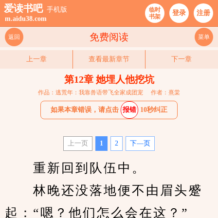
爱读书吧
手机版
临时
登录
注册
书架
m.aidu38.com
免费阅读
返回
菜单
上一章
查看最新章节
下一章
第12章 她埋人他挖坑
作品：逃荒年：我靠兽语带飞全家成团宠
作者：熹棠
如果本章错误，请点击
报错
10秒纠正
上一页
1
2
下—页
　　重新回到队伍中。
　　林晚还没落地便不由眉头蹙
起：“嗯？他们怎么会在这？”