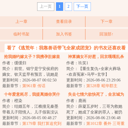
上一页
1
2
下—页
上一章
查看目录
下一章
临时书架
加入书签
回顶部↑
看了《逃荒年：我靠兽语带飞全家成团宠》的书友还喜欢看
抢我婚约嫁太子？我携孕肚嫁皇
神算嫡女不好惹，回京嘎嘎乱杀
作者：缓缓归
作者：玖笑1
帝
简介：前世。锦宁是宁安侯府的
简介：【重生复仇+全家火葬场
嫡女。钦天监早有预言，说她是
+欢喜冤家+马甲+玄学】
天生凤命。人人都觉得，她会成
更新时间：2026-08-07 00:02:50
&lt;br/&gt;谢明月替皇帝挡箭重
更新时间：2026-08-06 23:29:06
为未来的太子妃...
最新章节：
第961章 传话
伤，为家族换来世袭爵...
最新章节：
第528章 昭华郡主
十年爱意耗尽，我提离婚你哭什
失去七情六欲快死了，全京城为
作者：橙染
作者：鹿画
么
我哭坟
简介：结婚五年，江樵撞见秦墨
简介：薛凝五岁时，三哥为救她
带着儿子陪情人。儿子假装没认
死了，她成了全家的罪人，被扔
出她，秦墨对她不屑一顾。江樵
更新时间：2026-08-05 00:48:27
在老宅几年。她回来后，家里已
更新时间：2026-08-06 23:06:48
看着光鲜亮丽的...
最新章节：
第179章 我打算追究到
经有了被他们抱...
最新章节：
第1012章 番外 三哥重