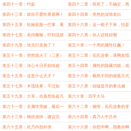
名气
么拼
第四十一章：约架
第四十二章：怪死了，不确定，再
看一眼
第四十三章：就你不爱吃香菜啊！
第四十四章：突然的深情表白
第四十五章：给她屁股一巴掌，看
第四十六章：这一棍子下来，怕是
她还发不发癫
要遭老罪喽
第四十七章：杀鸡儆猴，吓到流尿
第四十八章：你人还怪好嘞
的陈柔柔
第四十九章：张北行卖身了？
第五十章：一个周的属性狂飙！
第五十一章：突然就火了（二更）
第五十二章：岳氏连拳，请网友指
教（三更）
第五十三章：决心今日开始练超
第五十四章：属性的隐藏功能，或
凡！（四更）
许这就是挂狗吧
第五十五章：这是什么天才？
第五十六章：截然不同的锻炼方式
第五十七章：木筏练拳，不过如
第五十八章：凶猛提升的拳法威
此！
力，上钢索！
第五十九章：大哥，你真想练超凡
第六十章：四平大马
啊？
第六十一章：全属性突破，最后一
第六十二章：顿悟，岳氏连拳的变
搏！
化！
第六十三章：钢丝崩掉，建议完
第六十四章：真乃人中吕布
成，行走如龙！
第六十五章：此乃内劲外泄
第六十六章：你想学啊，我教你啊