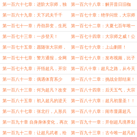
徒出发！
哗然，这小子不对劲！
第一百六十七章：进阶大宗师，独
第一百六十八章：解开昔日旧枷
创惊世绝学！
锁，今日方知我是我
第一百六十九章：天下武夫千千
第一百七十章：绝学问世，大宗师
万，世间唯我张北行！
出关！
第一百七十一章：丹劲异变，生死
第一百七十二章：大夏七百年唯一
一瞬！
大宗师闪亮登场
第一百七十三章：一步登天！
第一百七十四章：大宗师之威！公
认武祖张北行！
第一百七十五章：愿随张大宗师，
第一百七十六章：上山剿匪！
重振我辈武道！
第一百七十七章：警方通报，全网
第一百七十八章：发布视频，比子
轰动
弹还快的男人！
第一百七十九章：开悟超凡，开宗
第一百八十章：超凡之路，从今天
立派！
开始
第一百八十一章：偶遇体育系少
第一百八十二章：挑战全部结束！
女，肉身对抗大自然！
震惊的群众路人！超凡感悟！
第一百八十三章：何为超凡？改变
第一百八十四章：后天五气，大宗
环境，打破规则！
师之上的境界！
第一百八十五章：初入超凡的逆天
第一百八十六章：超凡初显圣！！
本事
第一百八十七章：张北行，人形兵
第一百八十八章：闹市显露超凡
器！
第一百九十章 自身身体变化，再次
第一百九十一章：开创超凡境界划
发布视频！
分，公布武道境界列表！
第一百九十二章：让超凡武者，给
第一百九十三章：古今唯一超凡的