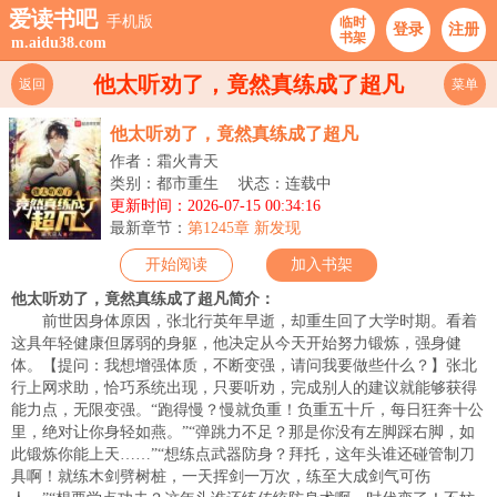
爱读书吧
手机版
临时
登录
注册
书架
m.aidu38.com
他太听劝了，竟然真练成了超凡
返回
菜单
他太听劝了，竟然真练成了超凡
作者：霜火青天
类别：都市重生
状态：连载中
更新时间：2026-07-15 00:34:16
最新章节：
第1245章 新发现
开始阅读
加入书架
他太听劝了，竟然真练成了超凡简介：
前世因身体原因，张北行英年早逝，却重生回了大学时期。看着
这具年轻健康但孱弱的身躯，他决定从今天开始努力锻炼，强身健
体。【提问：我想增强体质，不断变强，请问我要做些什么？】张北
行上网求助，恰巧系统出现，只要听劝，完成别人的建议就能够获得
能力点，无限变强。“跑得慢？慢就负重！负重五十斤，每日狂奔十公
里，绝对让你身轻如燕。”“弹跳力不足？那是你没有左脚踩右脚，如
此锻炼你能上天……”“想练点武器防身？拜托，这年头谁还碰管制刀
具啊！就练木剑劈树桩，一天挥剑一万次，练至大成剑气可伤