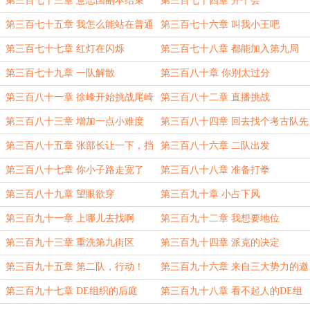
第三百七十三章 意志国副本结束
第三百七十四章 开个会
第三百七十五章 我怎么能站在普通
第三百七十六章 叫我小王吧
人的后面？
第三百七十七章 红灯在闪烁
第三百七十八章 都能加入第九局
了，还要什么大卡车？
第三百七十九章 一队解散
第三百八十章 你别太过分
第三百八十一章 徐峰开始挑战尾崎
第三百八十二章 直播挑战
八项
第三百八十三章 增加一点小难度
第三百八十四章 回去找个考古队先
第三百八十五章 张部长让一下，挡
第三百八十六章 二队出发
住看美女了
第三百八十七章 你小子路走宽了
第三百八十八章 准备打拳
第三百八十九章 望眼欲穿
第三百九十章 小占下风
第三百九十一章 上哪儿去找啊
第三百九十二章 我想要地位
第三百九十三章 重洗第九街区
第三百九十四章 派克的决定
第三百九十五章 第二队，行动！
第三百九十六章 来自三大势力的邀
请函
第三百九十七章 DE组织的后庭
第三百九十八章 看不起人的DE组