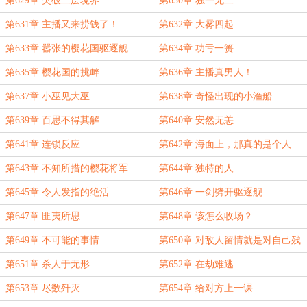
第629章 突破二层境界
第630章 独一无二
第631章 主播又来捞钱了！
第632章 大雾四起
第633章 嚣张的樱花国驱逐舰
第634章 功亏一篑
第635章 樱花国的挑衅
第636章 主播真男人！
第637章 小巫见大巫
第638章 奇怪出现的小渔船
第639章 百思不得其解
第640章 安然无恙
第641章 连锁反应
第642章 海面上，那真的是个人
吗？
第643章 不知所措的樱花将军
第644章 独特的人
第645章 令人发指的绝活
第646章 一剑劈开驱逐舰
第647章 匪夷所思
第648章 该怎么收场？
第649章 不可能的事情
第650章 对敌人留情就是对自己残
忍
第651章 杀人于无形
第652章 在劫难逃
第653章 尽数歼灭
第654章 给对方上一课