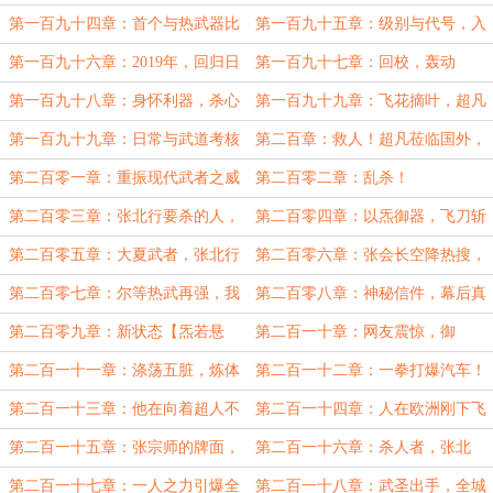
世界带来亿点点震撼！
诞生，网络炸锅了
第一百九十四章：首个与热武器比
第一百九十五章：级别与代号，入
肩，参加军备测评的人类
全国档案库加密！
第一百九十六章：2019年，回归日
第一百九十七章：回校，轰动
常，超凡心境
第一百九十八章：身怀利器，杀心
第一百九十九章：飞花摘叶，超凡
自起
手段
第一百九十九章：日常与武道考核
第二百章：救人！超凡莅临国外，
让外国佬感受恐惧！！
第二百零一章：重振现代武者之威
第二百零二章：乱杀！
第二百零三章：张北行要杀的人，
第二百零四章：以炁御器，飞刀斩
谁也罩不住！
子弹！！
第二百零五章：大夏武者，张北行
第二百零六章：张会长空降热搜，
是也！
新闻爆了！
第二百零七章：尔等热武再强，我
第二百零八章：神秘信件，幕后真
依旧虽远必诛！
相！
第二百零九章：新状态【炁若悬
第二百一十章：网友震惊，御
丝】，再发视频求建议
剑？！
第二百一十一章：涤荡五脏，炼体
第二百一十二章：一拳打爆汽车！
武圣！
第二百一十三章：他在向着超人不
第二百一十四章：人在欧洲刚下飞
断进化！
机，北子哥一落地就爆了
第二百一十五章：张宗师的牌面，
第二百一十六章：杀人者，张北
全网关注！
行！
第二百一十七章：一人之力引爆全
第二百一十八章：武圣出手，全城