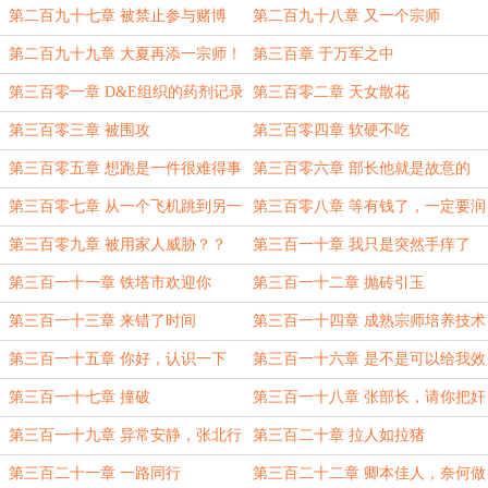
好吧
第二百九十七章 被禁止参与赌博
第二百九十八章 又一个宗师
第二百九十九章 大夏再添一宗师！
第三百章 于万军之中
第三百零一章 D&E组织的药剂记录
第三百零二章 天女散花
第三百零三章 被围攻
第三百零四章 软硬不吃
第三百零五章 想跑是一件很难得事
第三百零六章 部长他就是故意的
情
第三百零七章 从一个飞机跳到另一
第三百零八章 等有钱了，一定要润
个飞机
去大夏！
第三百零九章 被用家人威胁？？
第三百一十章 我只是突然手痒了
第三百一十一章 铁塔市欢迎你
第三百一十二章 抛砖引玉
第三百一十三章 来错了时间
第三百一十四章 成熟宗师培养技术
第三百一十五章 你好，认识一下
第三百一十六章 是不是可以给我效
力了？
第三百一十七章 撞破
第三百一十八章 张部长，请你把奸
夫请来
第三百一十九章 异常安静，张北行
第三百二十章 拉人如拉猪
直接开门
第三百二十一章 一路同行
第三百二十二章 卿本佳人，奈何做