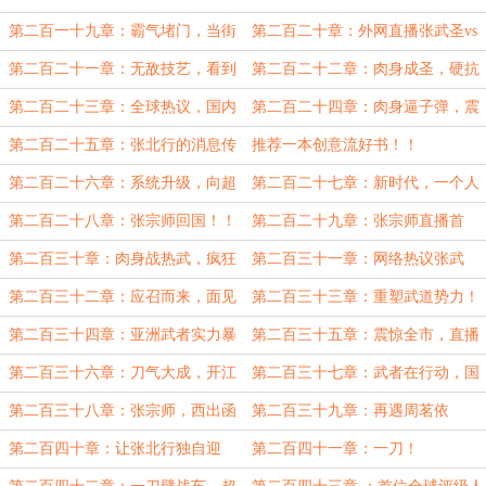
城！
关注！
第二百一十九章：霸气堵门，当街
第二百二十章：外网直播张武圣vs
杀人！
热武器！
第二百二十一章：无敌技艺，看到
第二百二十二章：肉身成圣，硬抗
疯狂的观众们！
子弹！
第二百二十三章：全球热议，国内
第二百二十四章：肉身逼子弹，震
沸腾！
撼全场！
第二百二十五章：张北行的消息传
推荐一本创意流好书！！
回国内！
第二百二十六章：系统升级，向超
第二百二十七章：新时代，一个人
凡之路继续进化！
的无敌！
第二百二十八章：张宗师回国！！
第二百二十九章：张宗师直播首
秀，全国轰动！全民沸腾！
第二百三十章：肉身战热武，疯狂
第二百三十一章：网络热议张武
的直播间
圣，各方报道！
第二百三十二章：应召而来，面见
第二百三十三章：重塑武道势力！
张宗师！
第二百三十四章：亚洲武者实力暴
第二百三十五章：震惊全市，直播
涨，张北行的毕业论文？
练武
第二百三十六章：刀气大成，开江
第二百三十七章：武者在行动，国
断河！
外乱了！
第二百三十八章：张宗师，西出函
第二百三十九章：再遇周茗依
谷！
第二百四十章：让张北行独自迎
第二百四十一章：一刀！
战？