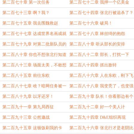
第二百七十章 第一次任务
第二百七十二章 我押一个亿美金
第二百七十三章 啊？我？
第二百七十四章 张北行被追杀了？
第二百七十五章 我去围魏救赵
第二百七十六章 破局！
第二百七十七章 达成世界名画成就
第二百七十八章 林丝绮的抱怨
第二百七十九章 对第二批新队员的
第二百八十章 听从部长的安排
训话
第二百八十章 你也不想张北行知道
第二百八十二章 部长，打扰一下
你虐待他手下的事情吧？
第二百八十三章 场面太美，不敢想
第二百八十四章 抓出敌特
第二百八十五章 前往东欧
第二百八十六章 人在东欧，刚下飞
机
第二百八十七章 啥？暗网任务被一
第二百八十八章 我变秃了，也变强
锅端了？？
了
第二百八十九章 以牙还牙！
第二百九十章 队长！你看那边有个
大卤蛋！！
第二百九十一章 第九局西征
第二百九十二章 好一个美人计
第二百九十三章 公然邀战
第二百九十四章 D&E组织再现
第二百九十五章 这顿饭刷我的卡
第二百九十六章 张北行才是老阴比