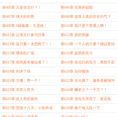
雇佣兵？！
第605章 又是张北行？！
第606章 完美的创面
第607章 强大的剑势
第608章 这世上真的存在剑气？
第609章 S级备案，又是他！
第610章 我只是个普通人啊！
第611章 让张北行参与任务
第612章 新的突破
第613章 这力量！太恐怖了！！
第614章 一个人的力量？难以置信
第615章 嘈杂的广场
第616章 超群的实力
第617章 世间真有修仙者？！
第618章 张北行的实力，果然不容
小觑
第619章 剑术了得
第620章 合作愉快
第621章 主播，秀一个！
第622章 太火爆了，服务器被拖垮
第623章 非常人所为
第624章 赚多少？一千万？！
第625章 反人类的操作
第626章 张先生求您了，签逗鱼
吧！
第627章 苦练十八天，小有所成
第628章 换个地儿练一下