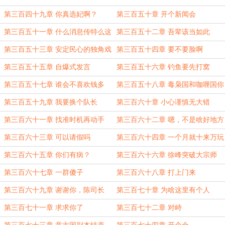
动
第三百四十九章 你真选妃啊？
第三百五十章 开个新闻会
第三百五十一章 什么消息传特么这
第三百五十二章 吾辈该当如此
么快？
啊！！！
第三百五十三章 安定民心的独角戏
第三百五十四章 要不要脸啊
第三百五十五章 自爆式发言
第三百五十六章 钓鱼要先打窝
第三百五十七章 谁会不喜欢钱多
第三百五十八章 毒枭国和咖喱国你
呢？
选一个
第三百五十九章 我要换个队长
第三百六十章 小心谨慎无大错
第三百六十一章 找准时机再动手
第三百六十二章 嗯，不是啥好地方
第三百六十三章 可以请假吗
第三百六十四章 一个月就十来万玩
什么命啊
第三百六十五章 你们有病？
第三百六十六章 徐峰突破大宗师
第三百六十七章 一群傻子
第三百六十八章 打上门来
第三百六十九章 谢谢你，陈司长
第三百七十章 为啥这里有个人
第三百七十一章 求求你了
第三百七十二章 对峙