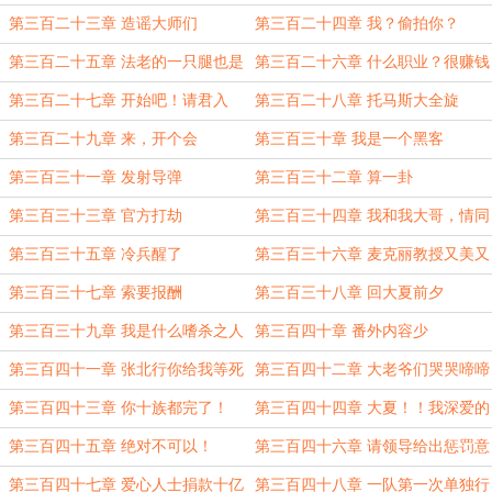
贼啊？
第三百二十三章 造谣大师们
第三百二十四章 我？偷拍你？
第三百二十五章 法老的一只腿也是
第三百二十六章 什么职业？很赚钱
你偷的？
吗？
第三百二十七章 开始吧！请君入
第三百二十八章 托马斯大全旋
瓮！
第三百二十九章 来，开个会
第三百三十章 我是一个黑客
第三百三十一章 发射导弹
第三百三十二章 算一卦
第三百三十三章 官方打劫
第三百三十四章 我和我大哥，情同
手足
第三百三十五章 冷兵醒了
第三百三十六章 麦克丽教授又美又
强
第三百三十七章 索要报酬
第三百三十八章 回大夏前夕
第三百三十九章 我是什么嗜杀之人
第三百四十章 番外内容少
吗？
第三百四十一章 张北行你给我等死
第三百四十二章 大老爷们哭哭啼啼
吧！
像什么样子
第三百四十三章 你十族都完了！
第三百四十四章 大夏！！我深爱的
祖国啊！！
第三百四十五章 绝对不可以！
第三百四十六章 请领导给出惩罚意
见
第三百四十七章 爱心人士捐款十亿
第三百四十八章 一队第一次单独行