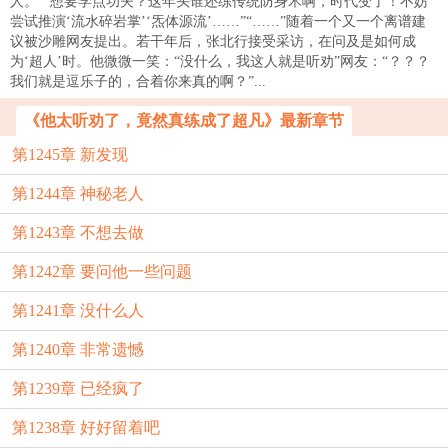
人。”“想要学点功夫？这年头谁还练传统防身术啊，时代变了！不妨
尝试推演‘流水碎岩掌’‘炁体源流’……”“……”随着一个又一个离谱建
议被沙雕网友提出。若干年后，张北行接受采访，在问及是如何成
为‘超人’时。他微微一笑：“没什么，我这人就是听劝”网友：“？？？
我们就是逗乐子的，合着你来真的啊？”...
《他太听劝了，竟然真练成了超凡》最新章节
第1245章 新发现
第1244章 神秘老人
第1243章 不想去做
第1242章 要问他一些问题
第1241章 没什么人
第1240章 非常遗憾
第1239章 已经疯了
第1238章 好好留着吧