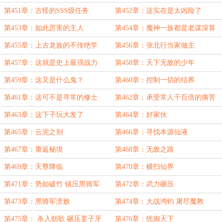
第451章：古怪的SSS级任务
第452章：这实在是太凶险了
第453章：如此厉害的主人
第454章：魔神一族都是老谋深算
的家伙
第455章：上古龙族的不传绝学
第456章：张北行当家做主
第457章：这就是史上最强战力
第458章：天下无敌的少年
吗？
第459章：这又是什么鬼？
第460章：控制一切的结界
第461章：这可不是寻常的修士
第462章：承受常人千百倍的痛苦
第463章：这下子玩大发了
第464章：好家伙
第465章：云泥之别
第466章：寻找本源仙液
第467章：重返秘境
第468章：无敌之路
第469章：天尊降临
第470章：横扫仙界
第471章：势如破竹 镇压黑骑军
第472章：武力碾压
第473章：黑骑军溃败
第474章：大战鸿钧 屠尽魔教
第475章： 杀入朝歌 碾压姜子牙
第476章：统御天下