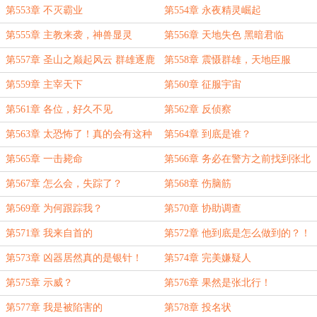
第553章 不灭霸业
第554章 永夜精灵崛起
第555章 主教来袭，神兽显灵
第556章 天地失色 黑暗君临
第557章 圣山之巅起风云 群雄逐鹿
第558章 震慑群雄，天地臣服
战白虎
第559章 主宰天下
第560章 征服宇宙
第561章 各位，好久不见
第562章 反侦察
第563章 太恐怖了！真的会有这种
第564章 到底是谁？
武器吗？
第565章 一击毙命
第566章 务必在警方之前找到张北
行！
第567章 怎么会，失踪了？
第568章 伤脑筋
第569章 为何跟踪我？
第570章 协助调查
第571章 我来自首的
第572章 他到底是怎么做到的？！
第573章 凶器居然真的是银针！
第574章 完美嫌疑人
第575章 示威？
第576章 果然是张北行！
第577章 我是被陷害的
第578章 投名状