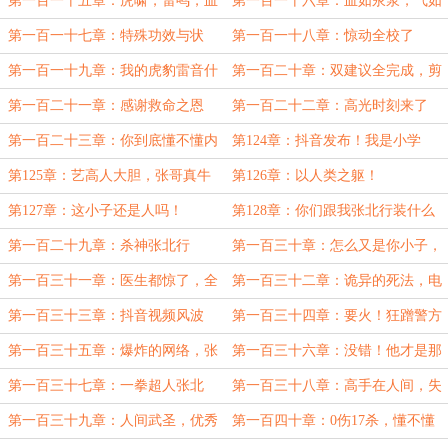
第一百一十五章：虎啸，雷鸣，血
第一百一十六章：血如汞浆，气如
涌！
雷鸣，暗劲藏龙！
第一百一十七章：特殊功效与状
第一百一十八章：惊动全校了
态，网络风波
第一百一十九章：我的虎豹雷音什
第一百二十章：双建议全完成，剪
么时候成时空留声了？
辑视频发布抖音，要火！
第一百二十一章：感谢救命之恩
第一百二十二章：高光时刻来了
第一百二十三章：你到底懂不懂内
第124章：抖音发布！我是小学
家拳啊！
生，多发点，我爱看！（三合一大
第125章：艺高人大胆，张哥真牛
第126章：以人类之躯！
章）
逼！
第127章：这小子还是人吗！
第128章：你们跟我张北行装什么
逼呢？
第一百二十九章：杀神张北行
第一百三十章：怎么又是你小子，
简直恐怖如斯！
第一百三十一章：医生都惊了，全
第一百三十二章：诡异的死法，电
都死了，一个没活？
影都不敢这么拍
第一百三十三章：抖音视频风波
第一百三十四章：要火！狂蹭警方
热度，宣传练功视频！（三合一大
第一百三十五章：爆炸的网络，张
第一百三十六章：没错！他才是那
章）
北行东窗事发（三合一）
个天才！
第一百三十七章：一拳超人张北
第一百三十八章：高手在人间，失
行？不可思议的武功进化！
手在阴间！
第一百三十九章：人间武圣，优秀
第一百四十章：0伤17杀，懂不懂