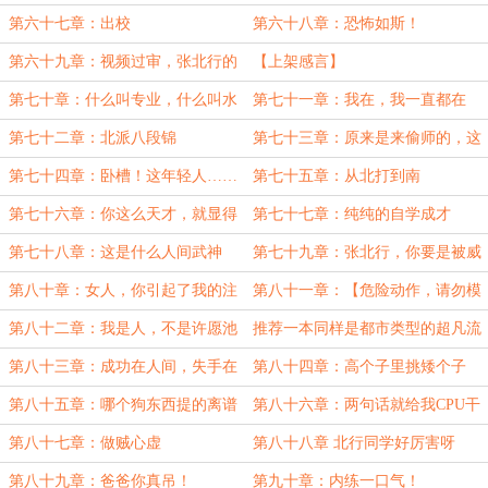
第六十七章：出校
第六十八章：恐怖如斯！
第六十九章：视频过审，张北行的
【上架感言】
真实实力是什么？
第七十章：什么叫专业，什么叫水
第七十一章：我在，我一直都在
平
第七十二章：北派八段锦
第七十三章：原来是来偷师的，这
个我熟啊
第七十四章：卧槽！这年轻人……
第七十五章：从北打到南
第七十六章：你这么天才，就显得
第七十七章：纯纯的自学成才
我好没用啊
第七十八章：这是什么人间武神
第七十九章：张北行，你要是被威
啊？
胁了就眨眨眼啊！
第八十章：女人，你引起了我的注
第八十一章：【危险动作，请勿模
意！
仿】
第八十二章：我是人，不是许愿池
推荐一本同样是都市类型的超凡流
里的王八
小说
第八十三章：成功在人间，失手在
第八十四章：高个子里挑矮个子
阴间
第八十五章：哪个狗东西提的离谱
第八十六章：两句话就给我CPU干
建议！
废了
第八十七章：做贼心虚
第八十八章 北行同学好厉害呀
第八十九章：爸爸你真吊！
第九十章：内练一口气！