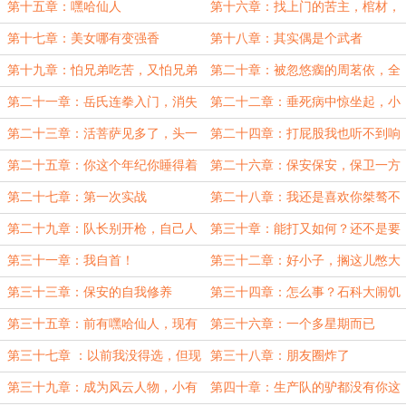
拳，制定训练计划
第十五章：嘿哈仙人
第十六章：找上门的苦主，棺材，
我只要滑盖的！
第十七章：美女哪有变强香
第十八章：其实偶是个武者
第十九章：怕兄弟吃苦，又怕兄弟
第二十章：被忽悠瘸的周茗依，全
开路虎。
属性破七十
第二十一章：岳氏连拳入门，消失
第二十二章：垂死病中惊坐起，小
的建议
丑竟是我自己
第二十三章：活菩萨见多了，头一
第二十四章：打屁股我也听不到响
次见到活阎王
第二十五章：你这个年纪你睡得着
第二十六章：保安保安，保卫一方
觉？
平安
第二十七章：第一次实战
第二十八章：我还是喜欢你桀骜不
驯的样子，你恢复一下
第二十九章：队长别开枪，自己人
第三十章：能打又如何？还不是要
跪在地上求我不要死
第三十一章：我自首！
第三十二章：好小子，搁这儿憋大
的是吧！
第三十三章：保安的自我修养
第三十四章：怎么事？石科大闹饥
荒了？
第三十五章：前有嘿哈仙人，现有
第三十六章：一个多星期而已
战神保安。
第三十七章 ：以前我没得选，但现
第三十八章：朋友圈炸了
在，我想当个学生
第三十九章：成为风云人物，小有
第四十章：生产队的驴都没有你这