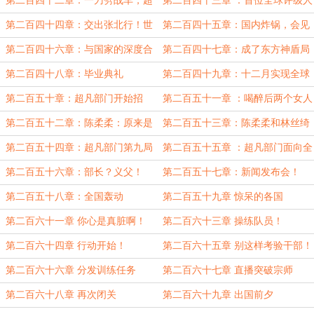
第二百四十二章：一刀劈战车，超
第二百四十三章 ：首位全球评级人
凡力量！
类！
第二百四十四章：交出张北行！世
第二百四十五章：国内炸锅，会见
界震动！
上层
第二百四十六章：与国家的深度合
第二百四十七章：成了东方神盾局
作
局长，大夏祖国人？
第二百四十八章：毕业典礼
第二百四十九章：十二月实现全球
大一统，明年进军外太空
第二百五十章：超凡部门开始招
第二百五十一章 ：喝醉后两个女人
募！
的互动
第二百五十二章：陈柔柔：原来是
第二百五十三章：陈柔柔和林丝绮
我主动的？
第二百五十四章：超凡部门第九局
第二百五十五章 ：超凡部门面向全
问世！！
国公开！
第二百五十六章：部长？义父！
第二百五十七章：新闻发布会！
第二百五十八章：全国轰动
第二百五十九章 惊呆的各国
第二百六十一章 你心是真脏啊！
第二百六十三章 操练队员！
第二百六十四章 行动开始！
第二百六十五章 别这样考验干部！
第二百六十六章 分发训练任务
第二百六十七章 直播突破宗师
第二百六十八章 再次闭关
第二百六十九章 出国前夕