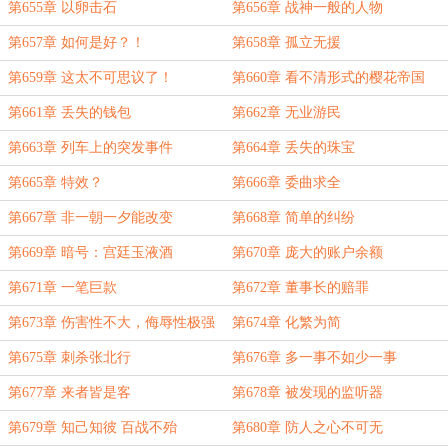
第655章 以卵击石
第656章 战神一般的人物
第657章 如何是好？！
第658章 孤立无援
第659章 这太不可思议了！
第660章 看不清形式的樱花帝国
第661章 丢失的钱包
第662章 无业游民
第663章 列车上的突发事件
第664章 丢失的珠宝
第665章 特效？
第666章 委曲求全
第667章 非一朝一夕能改变
第668章 简单的纠纷
第669章 暗号：宫廷玉液酒
第670章 庞大的账户余额
第671章 一笔巨款
第672章 董事长的赔罪
第673章 伤害性不大，侮辱性极强
第674章 化繁为简
第675章 刺杀张北行
第676章 多一事不如少一事
第677章 来者皆是客
第678章 被发现的监听器
第679章 知己知彼 百战不殆
第680章 防人之心不可无