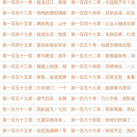
青年代表，抖音粉丝暴涨！
石市单男的含金量啊！
第一百四十一章：猛龙过江，再填
第一百四十二章：大隐隐于市？这
一个优秀市民称号？
是什么高手！
第一百四十三章：纯纯的遇到满级
第一百四十四章：目的达成，此去
大佬了
入宗师之境！
第一百四十五章：网络热议，山中
第一百四十六章：公众人物张宗师
闭关突破！
第一百四十七章：猛虎出没，惊慌
第一百四十八章：化劲宗师，扛虎
的同学们，拳镇山河！
下山？！
第一百四十九章：轰动全镇全班全
第一百五十章：拍摄宗师练武视
局
频，这可都是流量啊！
第一百五十一章：拳可断流，雨不
第一百五十二章：新视频发布，请
沾衣！有被震撼到！
叫我人前显圣张宗师！
第一百五十三章：视频上热搜，我
第一百五十四章：宗师地位，一人
辈武者拜见张宗师
得道鸡犬升天
第一百五十五章：牌面，这就是牌
第一百五十六章：宗师之怒，备案
面，舒服了
杀人，全网大地震！
第一百五十七章：扛棺堵门，一个
第一百五十八章：血腥暴力张宗
都不准活！
师，杀人那是真不眨眼！
第一百五十九章：霸气回应，全网
第一百六十章：万人空巷，进阶超
力挺，张宗师一路走好！
凡，以示天下！
第一百六十一章：我欲超凡！七百
第一百六十二章：再发视频，求证
年来唯一现代大宗师！
唯一大宗师之路！
第一百六十三章：大夏宗师排名，
第一百六十四章：粉丝们炸锅了，
孤身一人镇全国！
张北行这什么操作？
第一百六十五章：你是真骚啊！带
第一百六十六章：惊疑不定，国内