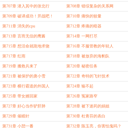
第707章 潜入其中的张北行
第708章 错综复杂的关系网
第709章 破译成功！开战吧！
第710章 痛快的较量
第711章 消失的cpu
第712章 疼痛的暗器
第713章 言而无信的鹰酱
第714章 一网打尽
第715章 想活命就跪地求饶
第716章 不服管教的年轻人
第717章 红雨
第718章 被放弃的海豹队
第719章 搬救兵来了
第720章 秘密任务
第721章 被保护的唐小雪
第722章 奇特的飞针技术
第723章 横行霸道的外国人
第724章 输不起
第725章 带女婿回家
第726章 冤家路窄
第727章 好心当作驴肝肺
第728章 被下迷药的娟姐
第729章 催眠针
第730章 杜青芬的表白
第731章 小憩一番
第732章 陈玉亮，你害怕鬼吗？