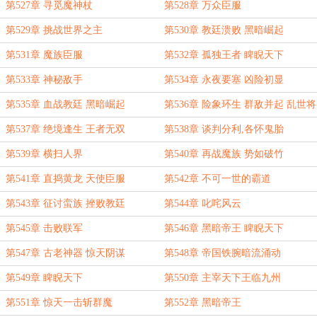
第527章 寻觅魔神杖
第528章 万众臣服
第529章 挑战世界之主
第530章 教廷溃败 黑暗崛起
第531章 魔族臣服
第532章 孤独王者 睥睨天下
第533章 神秘敌手
第534章 永夜要塞 凶险初显
第535章 血战教廷 黑暗崛起
第536章 险象环生 群敌并起 乱世将
至
第537章 绝境逢生 王者无双
第538章 谈判分利,各怀鬼胎
第539章 横扫人界
第540章 再战魔族 势如破竹
第541章 直捣黄龙 天使臣服
第542章 不可一世的霸道
第543章 征讨蛮族 挫败教廷
第544章 叱咤风云
第545章 击败联军
第546章 黑暗帝王 睥睨天下
第547章 古老神器 惊天阴谋
第548章 帝国铁腕暗流涌动
第549章 睥睨天下
第550章 主宰天下王临九州
第551章 惊天一击斩群魔
第552章 黑暗帝王