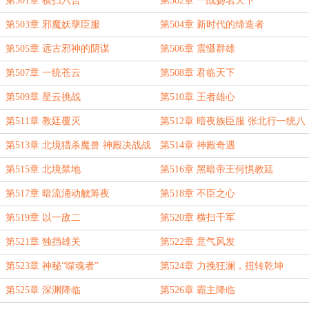
第501章 横扫六合
第502章 一战扬名天下
第503章 邪魔妖孽臣服
第504章 新时代的缔造者
第505章 远古邪神的阴谋
第506章 震慑群雄
第507章 一统苍云
第508章 君临天下
第509章 星云挑战
第510章 王者雄心
第511章 教廷覆灭
第512章 暗夜族臣服 张北行一统八
荒
第513章 北境猎杀魔兽 神殿决战战
第514章 神殿奇遇
神魂
第515章 北境禁地
第516章 黑暗帝王何惧教廷
第517章 暗流涌动觥筹夜
第518章 不臣之心
第519章 以一敌二
第520章 横扫千军
第521章 独挡雄关
第522章 意气风发
第523章 神秘“噬魂者”
第524章 力挽狂澜，扭转乾坤
第525章 深渊降临
第526章 霸主降临