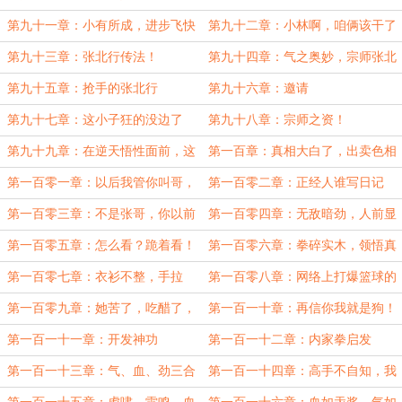
第九十一章：小有所成，进步飞快
第九十二章：小林啊，咱俩该干了
第九十三章：张北行传法！
第九十四章：气之奥妙，宗师张北
行！
第九十五章：抢手的张北行
第九十六章：邀请
第九十七章：这小子狂的没边了
第九十八章：宗师之资！
第九十九章：在逆天悟性面前，这
第一百章：真相大白了，出卖色相
些都不算什么
吗这不
第一百零一章：以后我管你叫哥，
第一百零二章：正经人谁写日记
你管我叫师父！
啊？
第一百零三章：不是张哥，你以前
第一百零四章：无敌暗劲，人前显
一直穿着负重呢？
圣！
第一百零五章：怎么看？跪着看！
第一百零六章：拳碎实木，领悟真
滴
第一百零七章：衣衫不整，手拉
第一百零八章：网络上打爆篮球的
手，你和张北行谈恋爱了？
视频（二合一）
第一百零九章：她苦了，吃醋了，
第一百一十章：再信你我就是狗！
我寄了
第一百一十一章：开发神功
第一百一十二章：内家拳启发
第一百一十三章：气、血、劲三合
第一百一十四章：高手不自知，我
一，开创超凡之路！
到底有多强？