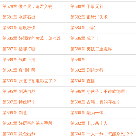
第579章 做个局，请君入瓮
第580章 于事无补
第581章 水落石出
第582章 银针消失术
第583章 速度极快
第584章 回家
第585章 好端端的黄瓜，怎么炸
第586章 成了！
了！
第587章 指哪打哪
第588章 突破二重境界
第589章 气血上涌
第590章
第591章 真“刑”啊
第592章 剧组之行
第593章 张北行拍电影去了？
第594章 直播
第595章 剑法自然
第596章 小伙子，不讲武德啊！
第597章 特效吗？
第598章 古籍，真的存在？
第599章 剑意
第600章 融为一体
第601章 好厉害的杀人手段
第602章 十步杀十人
第603章 意念出剑
第604章 一人一剑，怎能杀死12个