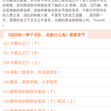
亿而被逐出家族。丰川祥子本以为自己将永远忘不了那个在雨中哭泣
的夜晚，直到那场意外彻底改变了她的人生:雨夜，高架，迈巴赫。然
后是燃烧的黄金瞳。混血种家族却莫名早逝的母亲、卡塞尔学院毕业
的入赘父亲、混乱的蛇岐八家、不翼而飞的龙王遗骸……直到那一
天，黑翼的龙王于亘古之中复苏，永燃的黄金瞳俯视人间。“Someth
i...
《说好组一辈子乐队，龙族什么鬼》最新章节
322.卡塞尔之门（下）
321.卡塞尔之门（中）
320.卡塞尔之门（上）
319.录取！路明非，环京插班生！
318.夏弥，直系学姐，入学指导
317.路明非的插班生面试（下）
316.路明非的插班生笔试（下）面试（上）
315.路明非的插班生笔试（上）