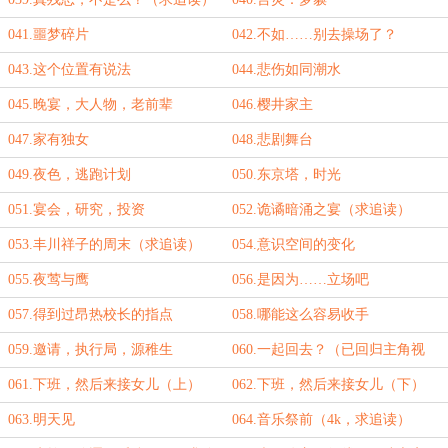
041.噩梦碎片
042.不如……别去操场了？
043.这个位置有说法
044.悲伤如同潮水
045.晚宴，大人物，老前辈
046.樱井家主
047.家有独女
048.悲剧舞台
049.夜色，逃跑计划
050.东京塔，时光
051.宴会，研究，投资
052.诡谲暗涌之宴（求追读）
053.丰川祥子的周末（求追读）
054.意识空间的变化
055.夜莺与鹰
056.是因为……立场吧
057.得到过昂热校长的指点
058.哪能这么容易收手
059.邀请，执行局，源稚生
060.一起回去？（已回归主角视
角）
061.下班，然后来接女儿（上）
062.下班，然后来接女儿（下）
063.明天见
064.音乐祭前（4k，求追读）