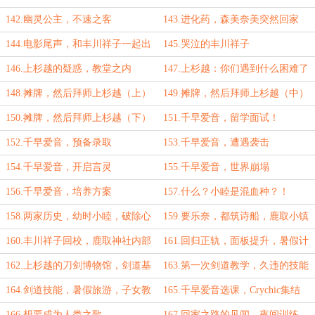
声？
缇丝的警告
142.幽灵公主，不速之客
143.进化药，森美奈美突然回家
144.电影尾声，和丰川祥子一起出
145.哭泣的丰川祥子
去
146.上杉越的疑惑，教堂之内
147.上杉越：你们遇到什么困难了
吗？
148.摊牌，然后拜师上杉越（上）
149.摊牌，然后拜师上杉越（中）
150.摊牌，然后拜师上杉越（下）
151.千早爱音，留学面试！
152.千早爱音，预备录取
153.千早爱音，遭遇袭击
154.千早爱音，开启言灵
155.千早爱音，世界崩塌
156.千早爱音，培养方案
157.什么？小睦是混血种？！
158.两家历史，幼时小睦，破除心
159.要乐奈，都筑诗船，鹿取小镇
魔
160.丰川祥子回校，鹿取神社内部
161.回归正轨，面板提升，暑假计
划
162.上杉越的刀剑博物馆，剑道基
163.第一次剑道教学，久违的技能
本功
栏
164.剑道技能，暑假旅游，子女教
165.千早爱音选课，Crychic集结
育
166.想要成为人类之歌
167.回家之路的见闻，夜间训练