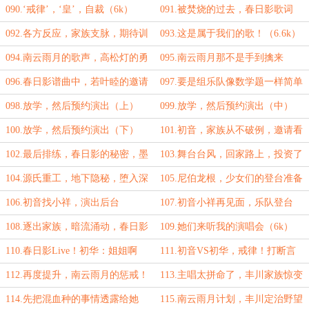
合同（6k）
者，老照片（7.5k）
090.‘戒律’，‘皇’，自裁（6k）
091.被焚烧的过去，春日影歌词
（6k）
092.各方反应，家族支脉，期待训
093.这是属于我们的歌！（6.6k）
练（5k）
094.南云雨月的歌声，高松灯的勇
095.南云雨月那不是手到擒来
敢（6k）
096.春日影谱曲中，若叶睦的邀请
097.要是组乐队像数学题一样简单
就好了
098.放学，然后预约演出（上）
099.放学，然后预约演出（中）
（5.5k）
（6k）
100.放学，然后预约演出（下）
101.初音，家族从不破例，邀请看
（6k）
演出（7k）
102.最后排练，春日影的秘密，墨
103.舞台台风，回家路上，投资了
缇丝（5k）
结（5.6k）
104.源氏重工，地下隐秘，堕入深
105.尼伯龙根，少女们的登台准备
渊（6k）
（6k求月票）
106.初音找小祥，演出后台
107.初音小祥再见面，乐队登台
（5.4k）
（5.6k）
108.逐出家族，暗流涌动，春日影
109.她们来听我的演唱会（6k）
预备（6k）
110.春日影Live！初华：姐姐啊
111.初音VS初华，戒律！打断言
（5.6k）
灵！
112.再度提升，南云雨月的惩戒！
113.主唱太拼命了，丰川家族惊变
（5k）
114.先把混血种的事情透露给她
115.南云雨月计划，丰川定治野望