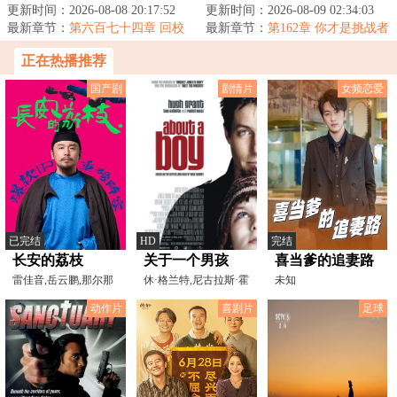
楼梯隔间，再次收到了霍格沃茨
更新时间：2026-08-08 20:17:52
超能力是什么。昨天是召唤Fate里
更新时间：2026-08-09 02:34:03
的录取通知书。...
最新章节：
第六百七十四章 回校
的角色，今天...
最新章节：
第162章 你才是挑战者
正在热播推荐
国产剧
剧情片
女频恋爱
已完结
HD
完结
长安的荔枝
关于一个男孩
喜当爹的追妻路
雷佳音,岳云鹏,那尔那
休·格兰特,尼古拉斯·霍
未知
茜,安沺,吕凉,公磊,冯
尔特,托妮·科莱特
动作片
喜剧片
足球