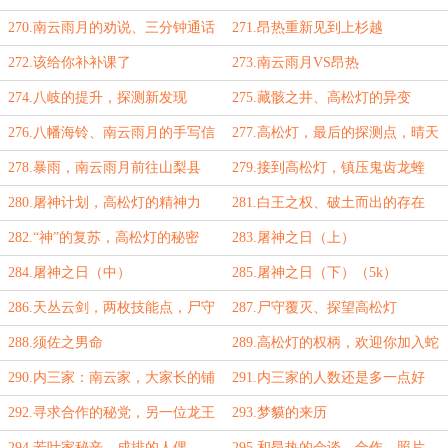
270.南云雨月的劝说、三分钟通话
271.昂热重新见到上杉越
272.该给你补补课了
273.南云雨月VS昂热
274.八岐的提升，探测新发现
275.藏骸之井、高松灯的异变
276.八幡海铃、南云雨月的手写信
277.高松灯，最后的探测点，晴天
转阴
278.暴雨，南云雨月前往山梨县
279.接到高松灯，镇压鬼齿龙蝰
280.屠神计划，高松灯的精神力
281.白王之权、破土而出的存在
282.“神”的复苏，高松灯的秘密
283.屠神之日（上）
284.屠神之日（中）
285.屠神之日（下）（5k）
286.天丛云剑，两枚技能点，尸守
287.尸守覆灭、探望高松灯
潮
288.须佐之男命
289.高松灯的权柄，欢迎你加入蛇
岐八家
290.内三家：南云家，大家长的铺
291.内三家的人数还是多一点好
垫
292.寻求合作的秘党，另一位龙王
293.梦貘的来历
294.若叶家秘辛，成排的人偶
295.和昂热的会谈，合作，照片