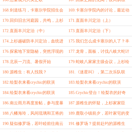
168.剑道练习，卡塞尔学院招生会
169.卡塞尔学院内的讨论，最近动
议
态
170.回归旧古河庭园，共鸣，上杉
171.直面丰川定治（上）
越赶来
172.直面丰川定治（中）
173.直面丰川定治（下）
174.上杉越破防丰川定治，血统进
175.我们怎么成卡塞尔的人了？丰
阶的隐秘
川定治服软
176.探索地下室隐秘，突然浮现的
177.龙骨，面板，讨伐八岐大蛇计
黄金瞳
划
178.北辰一刀流、暑假开始
179.蛇岐八家家主级会议，上杉绘
梨衣
180.源稚生：有人找我？
181.《迷星叫》，第二次乐队联
演，镜心明智流
182.绘梨衣来看crychic的联演
183.绘梨衣来看crychic的联演
（上）
（中）
184.绘梨衣来看crychic的联演
185.Crychic登台！绘梨衣的好奇
（下）
186.南云雨月再度发帖，参与度暴
187.源稚生的怀疑，上杉家家臣
涨
188.八幡海玲，风间琉璃和王将的
189.鹿取小镇前夕，若叶家宅的变
对话
故
190.疑似修罗场，若叶睦前往南云
191.修罗场？提前赴约的源稚生