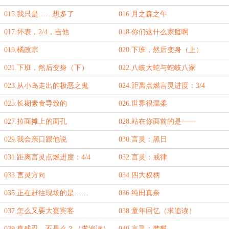
015.我只是……想多了
016.月之森之午
017.怀表，2/4，吉他
018.你们这什么家庭啊
019.橘政宗
020.下班，然后变身（上）
021.下班，然后变身（下）
022.八岐大蛇与蛇岐八家
023.从小岛走出的极恶之鬼
024.距离点燃言灵进度：3/4
025.长期素食导致的
026.世界很温柔
027.拉面摊上的面孔
028.站在你面前的是——
029.我会亲口跟他说
030.言灵：黑日
031.距离言灵点燃进度：4/4
032.言灵：戒律
033.言灵方向
034.四大权柄
035.正在赶往现场的是……
036.纯田真奈
037.怎么又要大宴宾客
038.童年回忆（求追读）
039.真残忍，不是么？（求追读）
040.言灵：梦貘