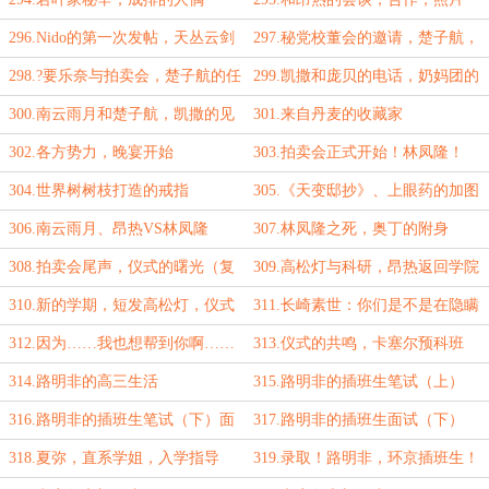
296.Nido的第一次发帖，天丛云剑
297.秘党校董会的邀请，楚子航，
锻造完成
恺撒·加图索
298.?要乐奈与拍卖会，楚子航的任
299.凯撒和庞贝的电话，奶妈团的
务
准备
300.南云雨月和楚子航，凯撒的见
301.来自丹麦的收藏家
面
302.各方势力，晚宴开始
303.拍卖会正式开始！林凤隆！
304.世界树树枝打造的戒指
305.《天变邸抄》、上眼药的加图
索家
306.南云雨月、昂热VS林凤隆
307.林凤隆之死，奥丁的附身
308.拍卖会尾声，仪式的曙光（复
309.高松灯与科研，昂热返回学院
更）
310.新的学期，短发高松灯，仪式
311.长崎素世：你们是不是在隐瞒
完成
我什么
312.因为……我也想帮到你啊……
313.仪式的共鸣，卡塞尔预科班
314.路明非的高三生活
315.路明非的插班生笔试（上）
316.路明非的插班生笔试（下）面
317.路明非的插班生面试（下）
试（上）
318.夏弥，直系学姐，入学指导
319.录取！路明非，环京插班生！