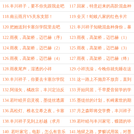
（5k）
116.丰川祥子，要不你先跟我走吧
117.回家，特意赶来的高阶混血种
118.南云雨月VS关东支部！
119.全灭！蛇岐八家的红色卡片
120.把她送到卡塞尔学院里去吧
121.丰川祥子知晓混血种身份，暴
（5k）
雨降临
122.雨夜，高架桥，迈巴赫（序）
123.雨夜，高架桥，迈巴赫（1）
124.雨夜，高架桥，迈巴赫（2）
125.雨夜，高架桥，迈巴赫（3）
126.雨夜，高架桥，迈巴赫（4）
127.雨夜，高架桥，迈巴赫（终）
128.雨夜尾声，湿透的小祥
129.小祥洗澡，今晚你就先睡在这
里吧
130.丰川祥子，你要去卡塞尔学院
131.这一路上不抛弃不放弃，直到
吗？
死亡的尽头
132.阿须矢，橘政宗，丰川定治反
133.开始同居，千早爱音留学的学
应
校
134.若叶睦开启灵视，墨缇丝透露
135.墨缇丝的计划，长崎素世的期
龙族世界
望
136.高松灯、椎名立希之夜，卡塞
137.月之森即将交学费，丰川祥子
尔招生季
出门（求月票）
138.丰川祥子见到上杉越（求月
139.若叶睦与丰川家宅，蝶团的毕
票）
业歌
140. 若叶家宅，电影，怎么有音乐
141.地狱之路，梦貘试用装，对墨