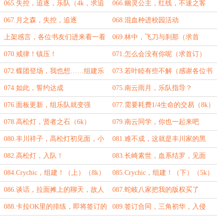
065.失控，追逐，乐队（4k，求追
066.幽灵公主，红线，不速之客
读）
（4k）
067.月之森，失控，追逐
068.混血种进校园活动
上架感言，各位书友们进来看一看
069.林中，飞刀与刹那（求首
呗
订！）
070.戒律！镇压！
071.怎么会没有你呢（求首订）
072.蝶团登场，我也想……组建乐
073.若叶睦有些不解（感谢各位书
队
友）
074.如此，誓约达成
075.南云雨月，乐队指导？
076.面板更新，组乐队就变强
077.需要耗费1/4生命的交易（8k）
（6k）
078.高松灯，贤者之石（6k）
079.南云同学，你也一起来吧
080.丰川祥子，高松灯初见面，小
081.难不成，这就是丰川家的黑
睦在上课
暗？
082.高松灯，入队！
083.长崎素世，血系结罗，见面
（7k）
084.Crychic，组建！（上）（8k）
085.Crychic，组建！（下）（5k）
086.谈话，拉面摊上的聊天，故人
087.蛇岐八家把我的版权买了
（6k）
（6k）
088.卡拉OK里的排练，即将签订的
089.签订合同，三角初华，入侵