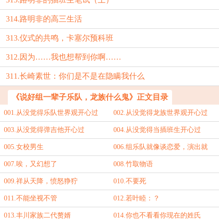
314.路明非的高三生活
313.仪式的共鸣，卡塞尔预科班
312.因为……我也想帮到你啊……
311.长崎素世：你们是不是在隐瞒我什么
《说好组一辈子乐队，龙族什么鬼》正文目录
001.从没觉得乐队世界观开心过
002.从没觉得龙族世界观开心过
003.从没觉得弹吉他开心过
004.从没觉得当插班生开心过
005.女校男生
006.组乐队就像谈恋爱，演出就
像……
007.唉，又幻想了
008.竹取物语
009.祥从天降，愤怒狰狞
010.不要死
011.不能坐视不管
012.若叶睦：？
013.丰川家族二代赘婿
014.你也不看看你现在的姓氏