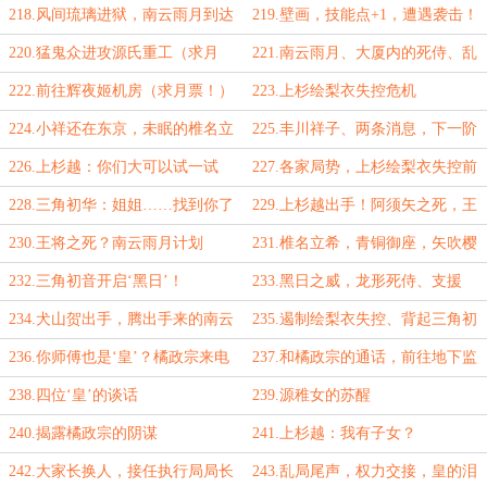
部的任务
越、南云雨月到来
218.风间琉璃进狱，南云雨月到达
219.壁画，技能点+1，遭遇袭击！
源氏重工
220.猛鬼众进攻源氏重工（求月
221.南云雨月、大厦内的死侍、乱
票！）
局（求月票！）
222.前往辉夜姬机房（求月票！）
223.上杉绘梨衣失控危机
224.小祥还在东京，未眠的椎名立
225.丰川祥子、两条消息，下一阶
希
段计划
226.上杉越：你们大可以试一试
227.各家局势，上杉绘梨衣失控前
兆
228.三角初华：姐姐……找到你了
229.上杉越出手！阿须矢之死，王
将震惊
230.王将之死？南云雨月计划
231.椎名立希，青铜御座，矢吹樱
232.三角初音开启‘黑日’！
233.黑日之威，龙形死侍、支援
234.犬山贺出手，腾出手来的南云
235.遏制绘梨衣失控、背起三角初
雨月和源稚生
音
236.你师傅也是‘皇’？橘政宗来电
237.和橘政宗的通话，前往地下监
牢
238.四位‘皇’的谈话
239.源稚女的苏醒
240.揭露橘政宗的阴谋
241.上杉越：我有子女？
242.大家长换人，接任执行局局长
243.乱局尾声，权力交接，皇的泪