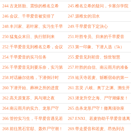
水
244.古龙胚胎、震惊的椎名立希
245.椎名立希的疑问，卡塞尔学院
的反应
246.会议、千早爱音被安排了
247.源稚女的泪水
248.丰川家、若叶家、实习生千早
249.千早爱音下定決心
爱音
250.猛鬼众末日、执行部到来
251.叶胜专员、归来的千早爱音
（求月票！）
252.千早爱音见到椎名立希，会议
253.第一印象、下潜人选（5k）
254.千早爱音的实习任务
255.爱音见到初音、惊世智慧
256.千早爱音见到要乐奈，实习第
257.叶胜的自信、南云雨月的准备
一天
258.对话赫尔佐格，下潜倒计时
259.祐天寺若麦、斩断宿命的第一
步
260.下潜开始、葬神之所的进度
261.言灵·八岐、奥丁之渊、溯生开
启
262.高天原复苏、风与潮之夜
263.潜龙升空之海、尸守潮爆发！
264.南云雨月的实力、龙形尸守
265.击杀龙形尸守！撤离须弥座
266.管控实习生，千早爱音遇见若
267.ENXI、若麦协助千早爱音逃离
麦
268.前往黑石官邸、轰炸尸守潮！
269.带走爱音和若麦、昂热到访