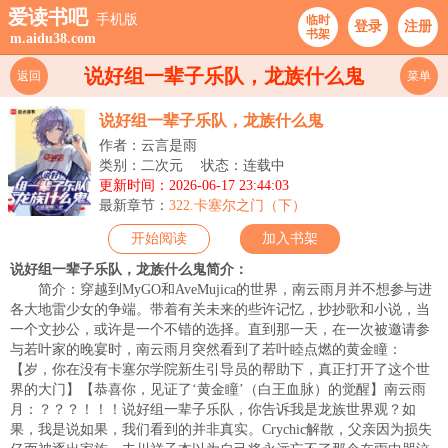
爱读书吧
手机版
临时
登录
注册
书架
m.aidu38.com
说好组一辈子乐队，龙族什么鬼
返回
菜单
说好组一辈子乐队，龙族什么鬼
作者：云言是雨
类别：二次元
状态：连载中
更新时间：2026-06-17 23:44:03
最新章节：
322.卡塞尔之门（下）
开始阅读
加入书架
说好组一辈子乐队，龙族什么鬼简介：
简介：穿越到MyGO和AveMujica的世界，南云雨月并不想参与进
各大地雷少女的争端。带着有关未来的些许记忆，抄抄歌和小说，当
一个文抄公，或许是一个不错的选择。直到那一天，在一次被邀请参
与若叶家的晚宴时，南云雨月突然看到了若叶睦点燃的黄金瞳：
【岁，你在没有卡塞尔学院新生引导员的帮助下，真正打开了这个世
界的大门】【恭喜你，见证了‘黄金瞳’（白王血脉）的觉醒】南云雨
月：？？？！！！说好组一辈子乐队，你告诉我是龙族世界观？如
果，我是说如果，我们看到的并非真实。Crychic解散，父亲因为损失