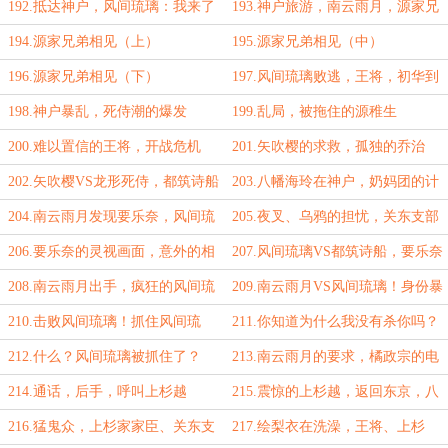
雨月的家
192.抵达神户，风间琉璃：我来了
193.神户旅游，南云雨月，源家兄
弟
194.源家兄弟相见（上）
195.源家兄弟相见（中）
196.源家兄弟相见（下）
197.风间琉璃败逃，王将，初华到
来
198.神户暴乱，死侍潮的爆发
199.乱局，被拖住的源稚生
200.难以置信的王将，开战危机
201.矢吹樱的求救，孤独的乔治
202.矢吹樱VS龙形死侍，都筑诗船
203.八幡海玲在神户，奶妈团的计
的帮助
划
204.南云雨月发现要乐奈，风间琉
205.夜叉、乌鸦的担忧，关东支部
璃未曾离开
赶到
206.要乐奈的灵视画面，意外的相
207.风间琉璃VS都筑诗船，要乐奈
遇
的言灵
208.南云雨月出手，疯狂的风间琉
209.南云雨月VS风间琉璃！身份暴
璃
露
210.击败风间琉璃！抓住风间琉
211.你知道为什么我没有杀你吗？
璃！
212.什么？风间琉璃被抓住了？
213.南云雨月的要求，橘政宗的电
话
214.通话，后手，呼叫上杉越
215.震惊的上杉越，返回东京，八
幡家
216.猛鬼众，上杉家家臣、关东支
217.绘梨衣在洗澡，王将、上杉