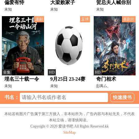
偏爱有恃
大梁败家子
贺总夫人喊你别
未知
未知
演了
未知
漫剧
足球
喜剧片
全集
HD
HD
埋名三十载一令
9月25日 23-24赛
奇门相术
动山河
未知
季法甲第6轮 巴
未知
彭禺厶,
黎圣日耳曼VS马
书名：
赛
本站若有图片广告属于第三方接入，非本站所为，广告内容与本站无关，不代表
本站立场，请谨慎阅读。
Copyright © 2020 爱读书吧 All Rights Reserved.kk
SiteMap