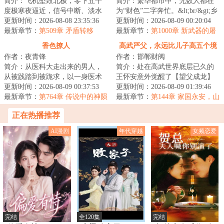
简介：飞机坠毁北极，零下五十
简介：繁华都市中，无数人都在
度极寒夜逼近，信号中断、淡水
为“财色”二字奔忙。&lt;br/&gt;乡
匮乏，失温与饥饿如影随形。
更新时间：2026-08-08 23:35:36
下来的小保安魏云遭遇女友背
更新时间：2026-08-09 00:20:04
&lt;br/&gt;孙成...
最新章节：
第509章 矛盾转移
叛，却被醉...
最新章节：
第1000章 新武器的屠
杀
香色撩人
高武严父，永远比儿子高五个境
作者：夜青锋
作者：邯郸财阀
界
简介：从医科大走出来的男人，
简介：处在高武世界底层已久的
从被践踏到被跪求，以一身医术
王怀安意外觉醒了【望父成龙】
逆天改命，在权色围猎中揭开身
更新时间：2026-08-09 00:37:53
的系统，并且获得了【自己永远
更新时间：2026-08-09 01:39:46
世之谜，夺回人...
最新章节：
第764章 传说中的神陨
比儿子高五个境...
最新章节：
第144章 家国永安，山
之地
河无恙。
正在热播推荐
AI漫剧
年代穿越
女频恋爱
完结
全120集
完结