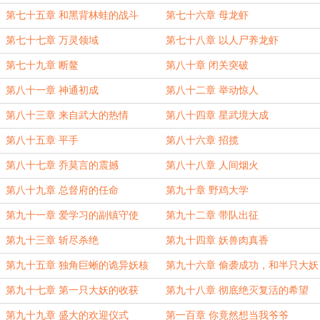
第七十五章 和黑背林蛙的战斗
第七十六章 母龙虾
第七十七章 万灵领域
第七十八章 以人尸养龙虾
第七十九章 断鳌
第八十章 闭关突破
第八十一章 神通初成
第八十二章 举动惊人
第八十三章 来自武大的热情
第八十四章 星武境大成
第八十五章 平手
第八十六章 招揽
第八十七章 乔莫言的震撼
第八十八章 人间烟火
第八十九章 总督府的任命
第九十章 野鸡大学
第九十一章 爱学习的副镇守使
第九十二章 带队出征
第九十三章 斩尽杀绝
第九十四章 妖兽肉真香
第九十五章 独角巨蜥的诡异妖核
第九十六章 偷袭成功，和半只大妖
的战斗
第九十七章 第一只大妖的收获
第九十八章 彻底绝灭复活的希望
第九十九章 盛大的欢迎仪式
第一百章 你竟然想当我爷爷