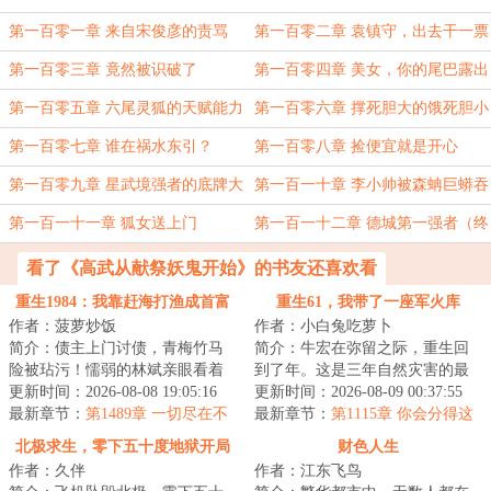
第一百零一章 来自宋俊彦的责骂
第一百零二章 袁镇守，出去干一票
第一百零三章 竟然被识破了
第一百零四章 美女，你的尾巴露出
来了
第一百零五章 六尾灵狐的天赋能力
第一百零六章 撑死胆大的饿死胆小
的
第一百零七章 谁在祸水东引？
第一百零八章 捡便宜就是开心
第一百零九章 星武境强者的底牌大
第一百一十章 李小帅被森蚺巨蟒吞
招
了
第一百一十一章 狐女送上门
第一百一十二章 德城第一强者（终
看了《高武从献祭妖鬼开始》的书友还喜欢看
重生1984：我靠赶海打渔成首富
重生61，我带了一座军火库
作者：菠萝炒饭
作者：小白兔吃萝卜
简介：债主上门讨债，青梅竹马
简介：牛宏在弥留之际，重生回
险被玷污！懦弱的林斌亲眼看着
到了年。这是三年自然灾害的最
江清雪，一刀刺向那个玷污她的
更新时间：2026-08-08 19:05:16
后一年，也是百废待兴的起始
更新时间：2026-08-09 00:37:55
男人，却因此被...
最新章节：
第1489章 一切尽在不
年。面对上一世所...
最新章节：
第1115章 你会分得这
言中
么清？
北极求生，零下五十度地狱开局
财色人生
作者：久伴
作者：江东飞鸟