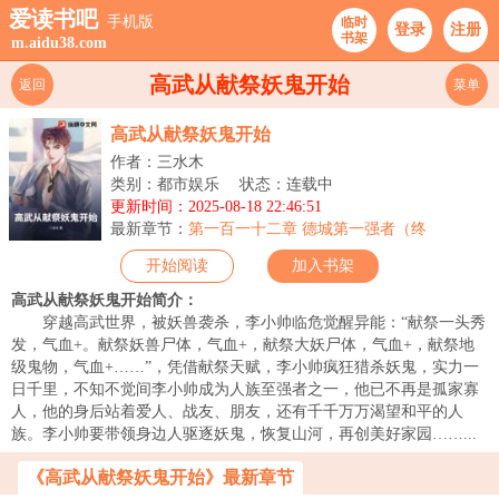
爱读书吧
手机版
临时
登录
注册
书架
m.aidu38.com
高武从献祭妖鬼开始
返回
菜单
高武从献祭妖鬼开始
作者：三水木
类别：都市娱乐
状态：连载中
更新时间：2025-08-18 22:46:51
最新章节：
第一百一十二章 德城第一强者（终
开始阅读
加入书架
高武从献祭妖鬼开始简介：
穿越高武世界，被妖兽袭杀，李小帅临危觉醒异能：“献祭一头秀
发，气血+。献祭妖兽尸体，气血+，献祭大妖尸体，气血+，献祭地
级鬼物，气血+……”，凭借献祭天赋，李小帅疯狂猎杀妖鬼，实力一
日千里，不知不觉间李小帅成为人族至强者之一，他已不再是孤家寡
人，他的身后站着爱人、战友、朋友，还有千千万万渴望和平的人
族。李小帅要带领身边人驱逐妖鬼，恢复山河，再创美好家园……...
《高武从献祭妖鬼开始》最新章节