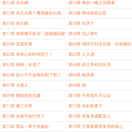
第51章 买水槽
第52章 馋的一晚上没睡着
第53章 赤玉点翠？番茄酱炒白菜
第54章 青砖提前出窑
第55章 抓大鹅
第56章 吃哭了
第57章 翡翠镯子给你，跟姨姨回家
第58章 找人帮忙
好不好
第59章 韭菜疙瘩
第60章 我吃不到无花果，你就甭回
来了
第61章 表孝心的时候到了！
第62章 人夫感
第63章 掏钱，全包了
第64章 跟王掌柜的生意
第65章 你小子不会将籽剃了吧？
第66章 银杏果
第67章 火柴人
第68章 画
第69章 蹭饭的想当爹
第70章 不给钱可不让走
第71章 摘三伏李
第72章 全村捡栗子
第73章 外面开始打仗了
第74章 美食美酒配美人
第75章 我会一辈子对她好
第76章 可要看看李老爷的真心