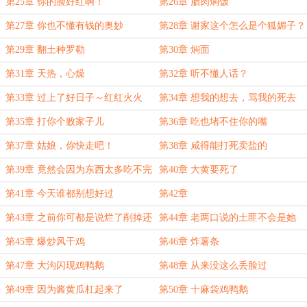
第25章 你的脸好红啊！
第26章 腊肉焖饭
第27章 你也不懂有钱的奥妙
第28章 谢家这个怎么是个狐媚子？
第29章 翻土种罗勒
第30章 焖面
第31章 天热，心燥
第32章 听不懂人话？
第33章 过上了好日子～红红火火
第34章 想我的想去，骂我的死去
第35章 打你个败家子儿
第36章 吃也堵不住你的嘴
第37章 姑娘，你快走吧！
第38章 咸得能打死卖盐的
第39章 竟然会因为东西太多吃不完
第40章 大黄要死了
而发愁
第41章 今天谁都别想好过
第42章
第43章 之前你可都是说烂了削掉还
第44章 老两口说的土匪不会是她
能吃
吧？
第45章 爆炒风干鸡
第46章 炸薯条
第47章 大沟闪现鸡鸭鹅
第48章 从来没这么丢脸过
第49章 因为酱黄瓜杠起来了
第50章 十麻袋鸡鸭鹅