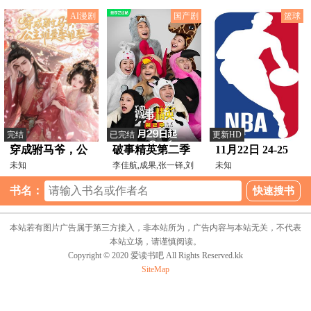
尔,埃依茄.本高尔,
让,金仁权,韩承龙,杨
AI漫剧
国产剧
篮球
完结
已完结
更新HD
穿成驸马爷，公
破事精英第二季
11月22日 24-25
主谁爱娶谁娶第
未知
李佳航,成果,张一铎,刘
赛季NBA常规赛
未知
中秋,屠画,李汶凡,孙
二季
森林狼VS猛龙
书名：
本站若有图片广告属于第三方接入，非本站所为，广告内容与本站无关，不代表
本站立场，请谨慎阅读。
Copyright © 2020 爱读书吧 All Rights Reserved.kk
SiteMap