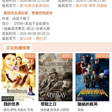
认亲回家后拼命讨好付出，渴求
更新时间：2026-08-04 22:52:08
断，腹黑无情，在一众兄弟里
更新时间：2026-07-28 08:21:40
亲情，临死前全...
最新章节：
第782章北极基地论
面，优秀到让人望...
最新章节：
第476章 番外 回娘家
坛，崔游安有个人密码
（下）
重回失去清白前，带着空间抢夺
作者：肉蛋子殿下
江山
简介：【空间+真假千金双重生
+超极虐渣爽文+双洁+全家火葬
场】&lt;br/&gt;【白切黑、貌美绝
更新时间：2026-08-08 00:28:22
伦贵女+禁欲、...
最新章节：
第524章 一网打尽
正在热播推荐
剧情片
剧情片
短剧大全
HD中字
HD
完结
我的世界
登陆之日
隐秘的棋局
玻伦·萨特,乌吾尔·宇杰
张东健,范冰冰,小田切
未知