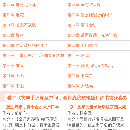
第77章 她肯定吓坏了
第78章 全村吃大席
第79章 烟花
第80章 这是她能听的吗？
第81章 咱家不缺钱
第82章 百味食坊
第83章 搜村
第84章 谁再废话，先烧谁家
第85章 肯定被猪精附体了
第86章 咱们跑吧！
第87章 万事没有定论之前皆有转机
第88章 烤鸭
第89章 准备
第90章 你跟我娘没有以后
第91章 上山
第92章 不等了
第93章 下山
第94章 大结局
看了《灾年手握灵泉空间，全村靠我吃饱饭》的书友还喜欢
看
重生归来，真千金团灭户口本
惊！捡来的傻子居然是京圈大佬
作者：绵绵心
作者：杨金豆
简介：【全员火葬场+绝不原谅
简介：周暮行的名号在京圈可是
+甜宠+爽文】前世，真千金秦音
响当当的。他是出了名的杀伐果